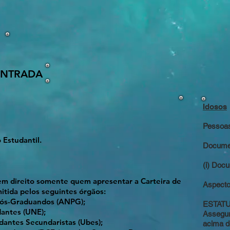
 ENTRADA
Idosos
Pessoas
o Estudantil.
Docume
(i) Doc
em direito somente quem apresentar a Carteira de
Aspecto
mitida pelos seguintes órgãos:
 Pós-Graduandos (ANPG);
ESTAT
dantes (UNE);
Assegur
udantes Secundaristas (Ubes);
acima d