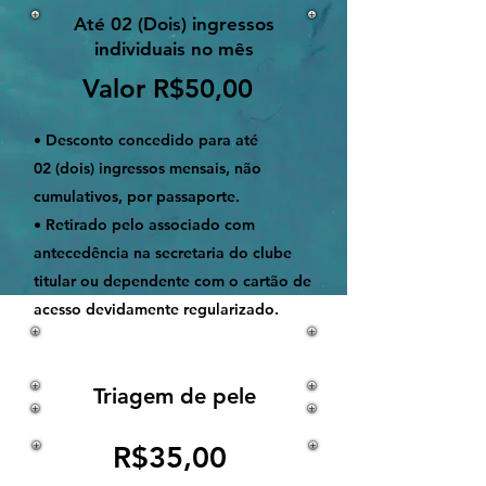
Até 02 (Dois) ingressos
individuais no mês
Valor R$50,00
• Desconto concedido para até
02 (dois) ingressos mensais, não
cumulativos, por passaporte.
• Retirado pelo associado com
antecedência na secretaria do clube
titular ou dependente com o cartão de
acesso devidamente regularizado.
Triagem de pele
R$35,00