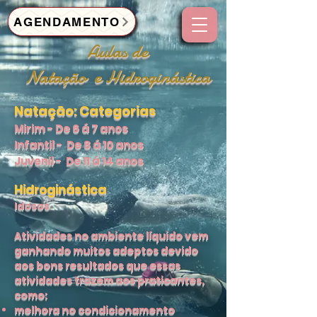
AGENDAMENTO
Aulas de
Natação e H
idroginástica
Natação: Categorias
Mirim - De 6 á 7 anos
Infantil - De 8 á 10 anos
Juvenil - De 11 á 14 anos
Hidroginástica
Idosos
Atividades no ambiente líquido vem
ganhando muitos adeptos devido
aos bons resultados que essas
atividades trazem aos praticantes,
como:
melhora no condicionamento